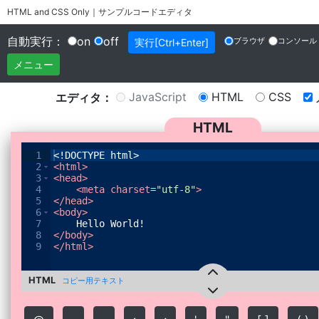
HTML and CSS Only｜サンプルコードエディタ
自動実行：
on
off
ブラウザ
コンソール
実行[Ctrl+Enter]
メニュー
JavaScript
HTML
CSS
エディタ：
HTML
1
<!
DOCTYPE
html
>
2
<
html
>
3
<
head
>
4
<
meta
charset
=
"utf-8"
>
5
</
head
>
6
<
body
>
7
Hello World!
8
</
body
>
9
</
html
>
HTML
コピー用テキスト