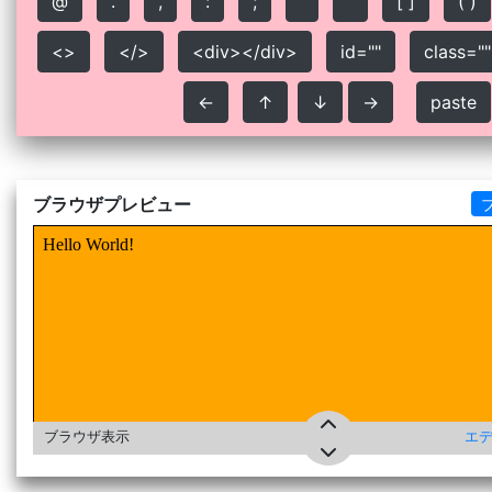
@
.
,
:
;
'
"
[ ]
( )
<>
</>
<div></div>
id=""
class=""
←
↑
↓
→
paste
ブラウザプレビュー
ブラウザ表示
エディ